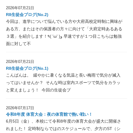
2026年07月21日
R8生徒会ブログ(No.2)
今回は、進学について悩んでいる方や大府高校定時制に興味が
ある方、またはその保護者の方々に向けて「大府定時あるある
３選」を紹介します！٩( 'ω' )و 早速ですが１つ目こちらは勉強
面に対して不
2026年07月21日
R8生徒会ブログ(No.1)
こんばんは。 緩やかに暑くなる気温と長い梅雨で気分が滅入
ってはいませんか？ そんな時は室内スポーツで気分をカラッ
と変えましょう！ 今回の生徒会ブ
2026年07月17日
令和8年度 体育大会：夜の体育館で熱い戦い！
6月5日（金）、本校にて令和8年度の体育大会が盛大に開催さ
れました！ 定時制ならではのスケジュールで、夕方のST（シ