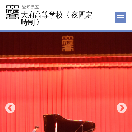
Skip
愛知県立
to
大府高等学校〈 夜間定
MEN
content
時制 〉