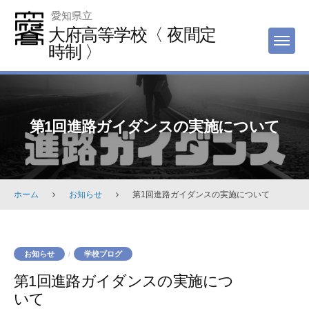
Skip
愛知県立
to
大府高等学校〈 夜間定
MEN
content
時制 〉
第1回進路ガイダンスの実施について
ホーム
お知らせ
第1回進路ガイダンスの実施について
お知らせ
学校ブログ
/
第1回進路ガイダンスの実施につ
いて