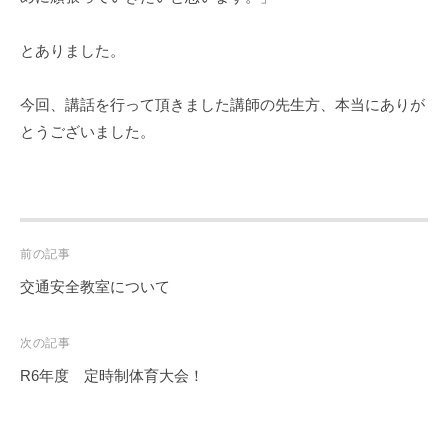
とありました。
今回、講話を行って頂きました講師の先生方、本当にありが
とうございました。
Post
前の記事
navigation
交通安全教室について
次の記事
R6年度 定時制体育大会！