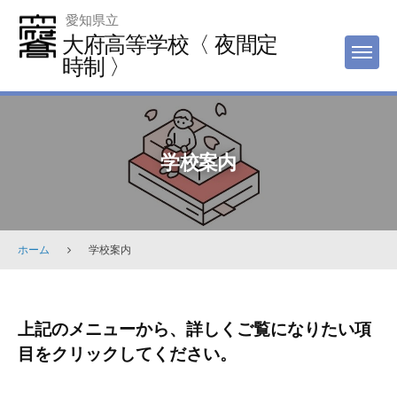
Skip
愛知県立
to
大府高等学校〈 夜間定
MEN
content
時制 〉
学校案内
ホーム
学校案内
学
上記のメニューから、詳しくご覧になりたい項
校
目をクリックしてください。
案
内