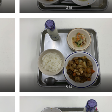
２日
６日