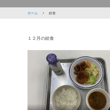
ホーム
給食
給
１２月の給食
食
2022
年
12
月
28
日