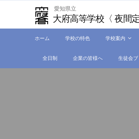
Skip
愛知県立
to
大府高等学校〈 夜間定
content
ホーム
学校の特色
学校案内
全日制
企業の皆様へ
生徒会ブ