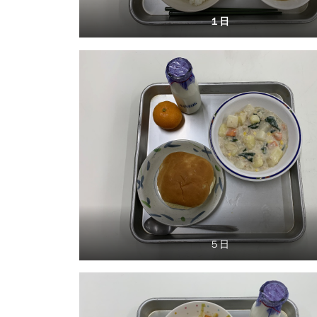
１日
５日