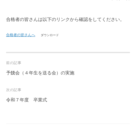
合格者の皆さんは以下のリンクから確認をしてください。
合格者の皆さんへ
ダウンロード
Post
前の記事
navigation
予餞会（４年生を送る会）の実施
次の記事
令和７年度 卒業式