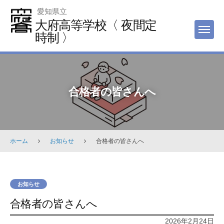
Skip
愛知県立
to
大府高等学校〈 夜間定
MEN
content
時制 〉
合格者の皆さんへ
ホーム
お知らせ
合格者の皆さんへ
お知らせ
合格者の皆さんへ
2026年2月24日